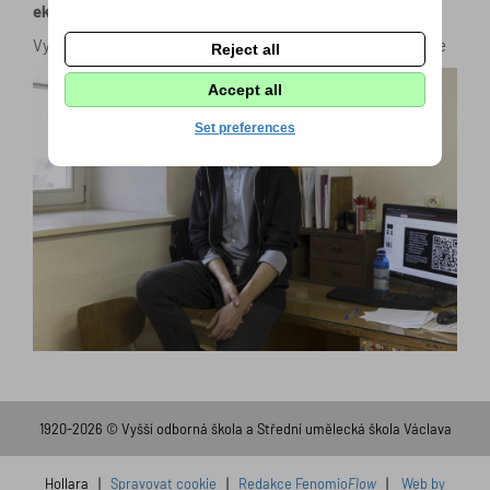
ekologie
Vyučující předmětů angličtina, občanská výchova, ekologie
Reject all
Accept all
Set preferences
1920-2026 © Vyšší odborná škola a Střední umělecká škola Václava
Hollara |
Spravovat cookie
|
Redakce Fenomio
Flow
|
Web by