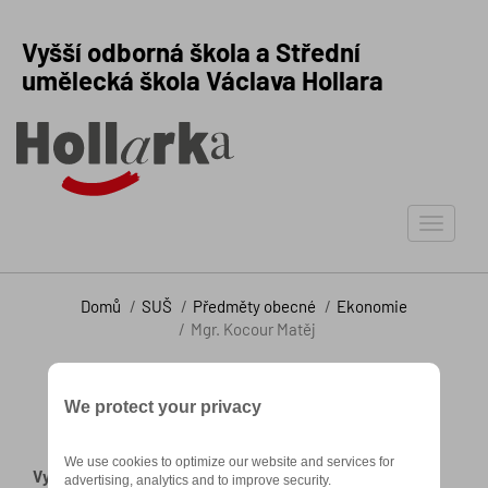
Vyšší odborná škola a Střední
umělecká škola Václava Hollara
Toggle
navigat
Domů
SUŠ
Předměty obecné
Ekonomie
Mgr. Kocour Matěj
Mgr. Kocour Matěj
We protect your privacy
We use cookies to optimize our website and services for
Vyučující předmětů angličtina, občanská výchova,
advertising, analytics and to improve security.