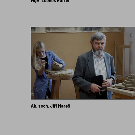
MgA. Zdeněk Ruffer
Ak. soch. Jiří Mareš