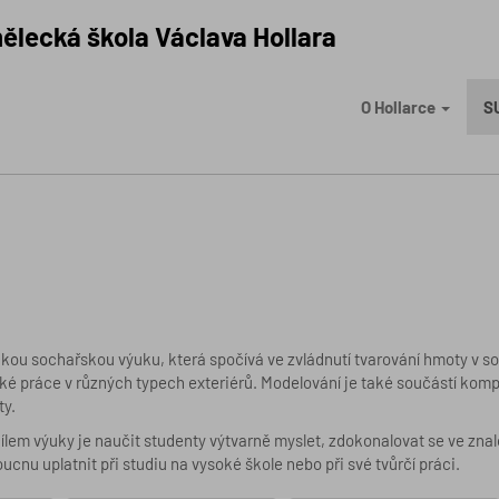
ělecká škola Václava Hollara
O Hollarce
S
u sochařskou výuku, která spočívá ve zvládnutí tvarování hmoty v soch
ké práce v různých typech exteriérů. Modelování je také součástí ko
ty.
lem výuky je naučit studenty výtvarně myslet, zdokonalovat se ve znalost
cnu uplatnit při studiu na vysoké škole nebo při své tvůrčí práci.