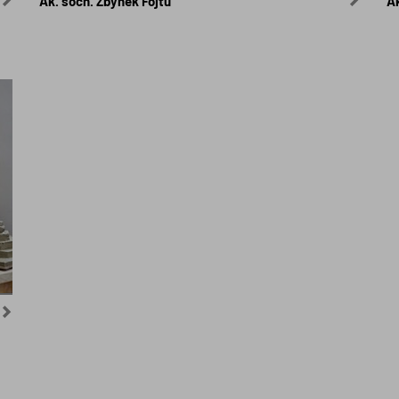
Ak. soch. Zbyněk Fojtů
Ak