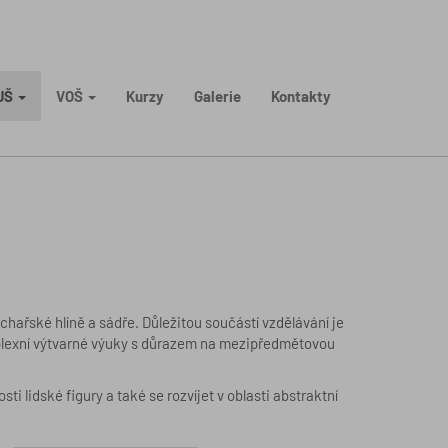
UŠ
VOŠ
Kurzy
Galerie
Kontakty
ařské hlíně a sádře. Důležitou součástí vzdělávání je
mplexní výtvarné výuky s důrazem na mezipředmětovou
i lidské figury a také se rozvíjet v oblasti abstraktní