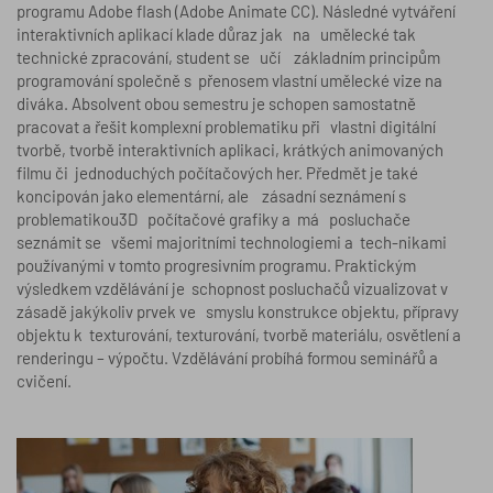
programu Adobe flash (Adobe Animate CC). Následné vytváření
interaktivních aplikací klade důraz jak na umělecké tak
technické zpracování, student se učí základním principům
programování společně s přenosem vlastní umělecké vize na
diváka. Absolvent obou semestru je schopen samostatně
pracovat a řešit komplexní problematiku při vlastni digitální
tvorbě, tvorbě interaktivních aplikaci, krátkých animovaných
filmu či jednoduchých počítačových her. Předmět je také
koncipován jako elementární, ale zásadní seznámení s
problematikou3D počítačové grafiky a má posluchače
seznámit se všemi majoritními technologiemi a tech-nikami
používanými v tomto progresivním programu. Praktickým
výsledkem vzdělávání je schopnost posluchačů vizualizovat v
zásadě jakýkoliv prvek ve smyslu konstrukce objektu, přípravy
objektu k texturování, texturování, tvorbě materiálu, osvětlení a
renderingu – výpočtu. Vzdělávání probíhá formou seminářů a
cvičení.