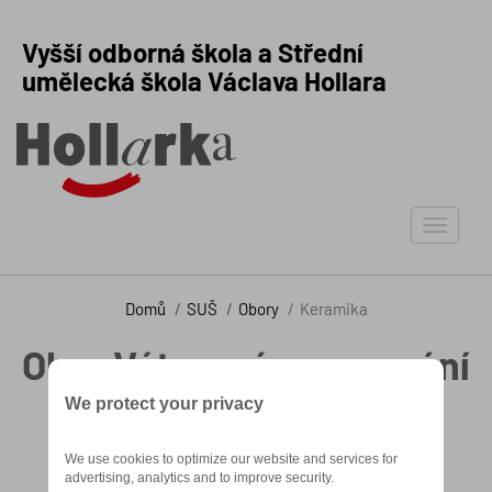
Vyšší odborná škola a Střední
umělecká škola Václava Hollara
Toggle
navigat
Domů
SUŠ
Obory
Keramika
Obor Výtvarné zpracování
keramiky a porcelánu
We protect your privacy
We use cookies to optimize our website and services for
advertising, analytics and to improve security.