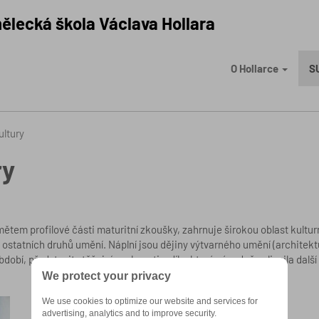
ělecká škola Václava Hollara
O Hollarce
S
ultury
ry
em profilové části maturitní zkoušky, zahrnuje širokou oblast kulturn
nami ostatních druhů umění. Náplní jsou dějiny výtvarného umění (architekt
období, představit stěžejní osobnosti a díla, která zásadně ovlivnila da
We protect your privacy
We use cookies to optimize our website and services for
advertising, analytics and to improve security.