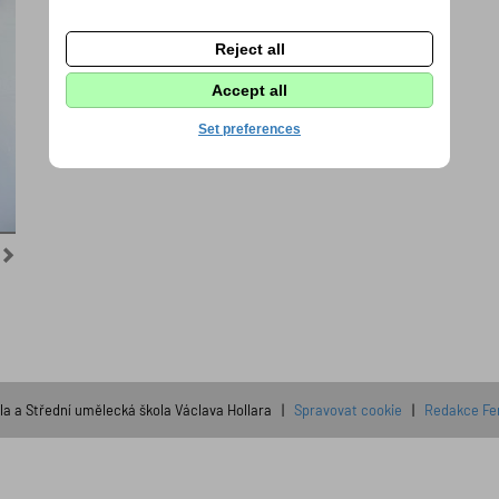
Reject all
Accept all
Set preferences
la a Střední umělecká škola Václava Hollara |
Spravovat cookie
|
Redakce Fe