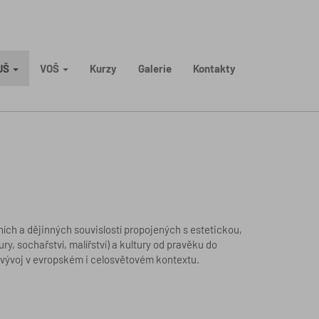
UŠ
VOŠ
Kurzy
Galerie
Kontakty
ích a dějinných souvislostí propojených s estetickou,
ury, sochařství, malířství) a kultury od pravěku do
lší vývoj v evropském i celosvětovém kontextu.