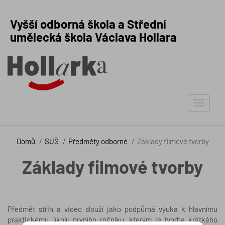
Vyšší odborná škola a Střední
umělecká škola Václava Hollara
Toggle
navigat
Domů
SUŠ
Předměty odborné
Základy filmové tvorby
Základy filmové tvorby
Předmět střih a video slouží jako podpůrná výuka k hlavnímu
praktickému úkolu prvního ročníku, kterým je tvorba krátkého