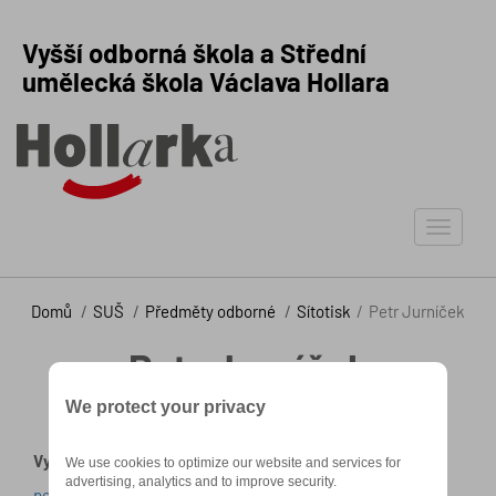
Vyšší odborná škola a Střední
umělecká škola Václava Hollara
Toggle
navigat
Domů
SUŠ
Předměty odborné
Sítotisk
Petr Jurníček
Petr Jurníček
We protect your privacy
Vyučující předmětů sítotisk a litografie
We use cookies to optimize our website and services for
advertising, analytics and to improve security.
petr.jurnicek@hollarka.cz