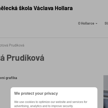
ělecká škola Václava Hollara
O Hollarce
S
otová Prudíková
á Prudíková
vní grafika
We protect your privacy
We use cookies to optimize our website and services for
advertising, analytics and to improve security.