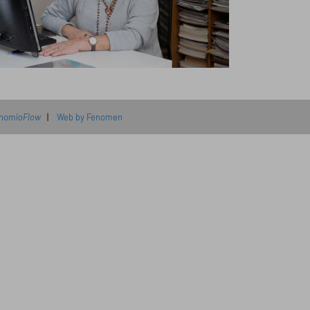
nomio
Flow
|
Web by Fenomen