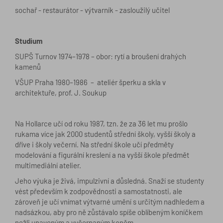
sochař - restaurátor - výtvarník - zasloužilý učitel
Studium
SUPŠ Turnov 1974–1978 – obor: rytí a broušení drahých
kamenů
VŠUP Praha 1980–1986 – ateliér šperku a skla v
architektuře, prof. J. Soukup
Na Hollarce učí od roku 1987, tzn. že za 36 let mu prošlo
rukama více jak 2000 studentů střední školy, vyšší školy a
dříve i školy večerní. Na střední škole učí předměty
modelování a figurální kreslení a na vyšší škole předmět
multimediální atelier.
Jeho výuka je živá, impulzivní a důsledná. Snaží se studenty
vést především k zodpovědnosti a samostatnosti, ale
zároveň je učí vnímat výtvarné umění s určitým nadhledem a
nadsázkou, aby pro ně zůstávalo spíše oblíbeným koníčkem
nežli unaveným a vyčerpaným koněm.