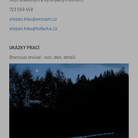
723 559 459
stepan.klas@seznam.cz
stepan.klas@hollarka.cz
UKÁZKY PRACÍ
Brancusi revival - noc, den, detail: